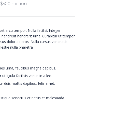
 $500 million
et arcu tempor. Nulla facilisi. Integer
 hendrerit hendrerit urna. Curabitur ut tempor
etus dolor ac eros. Nulla cursus venenatis
estie nulla pharetra.
cies urna, faucibus magna dapibus.
ut ligula facilisis varius in a leo.
r duis mattis dapibus, felis amet.
ristique senectus et netus et malesuada