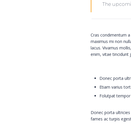
The upcomin
Cras condimentum a eli
maximus mi non nulla 
lacus. Vivamus mollis
enim, vitae tincidunt
Donec porta ultr
Etiam varius torto
Folutpat tempor 
Donec porta ultricies
fames ac turpis egestas