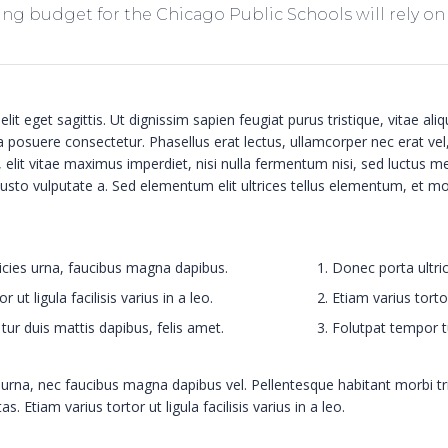
g budget for the Chicago Public Schools will rely on
t eget sagittis. Ut dignissim sapien feugiat purus tristique, vitae aliqu
posuere consectetur. Phasellus erat lectus, ullamcorper nec erat vel,
, elit vitae maximus imperdiet, nisi nulla fermentum nisi, sed luctus m
 justo vulputate a. Sed elementum elit ultrices tellus elementum, et mol
icies urna, faucibus magna dapibus.
Donec porta ultri
r ut ligula facilisis varius in a leo.
Etiam varius tortor 
tur duis mattis dapibus, felis amet.
Folutpat tempor tu
 urna, nec faucibus magna dapibus vel. Pellentesque habitant morbi t
. Etiam varius tortor ut ligula facilisis varius in a leo.